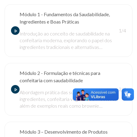
Módulo 1 - Fundamentos da Saudabilidade,
Ingredientes e Boas Práticas
1/4
Introdução ao conceito de saudabilidade na
confeitaria moderna, explorando o papel dos
ingredientes tradicionais e alternativas
funcionais como adoçantes, gorduras, fibras e
substitutos de ovos.
Módulo 2 - Formulação e técnicas para
confeitaria com saudabilidade
2/4
Abordagem prática das substituições de
ingredientes, confeitaria vegana e sem lactose,
além de exemplos reais como brownie
funcional, cookie vegano e banoffee adaptada.
Módulo 3 – Desenvolvimento de Produtos