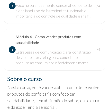
Foco no balanceamento sensorial, conceito de
3/4
clean label, uso de ingredientes funcionais e
importância do controle de qualidade e shelf
life para produção profissional.
Módulo 4 - Como vender produtos com
saudabilidade
4/4
Estratégias de comunicação clara, construção
de valor e storytelling para conectar o
produto ao consumidor e fortalecer a marca
no mercado.
Sobre o curso
Neste curso, você vai descobrir como desenvolver
produtos de confeitaria com foco em
saudabilidade, sem abrir mão do sabor, da textura
e da experiência sensorial.