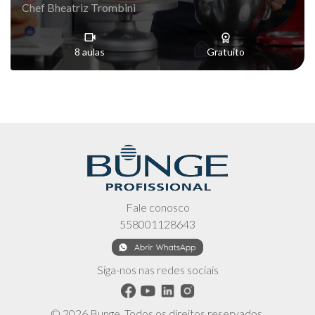
Chef Bheatriz Trombini
8 aulas
Gratuito
Fale conosco
558001128643
Siga-nos nas redes sociais
© 2026 Bunge. Todos os direitos reservados.