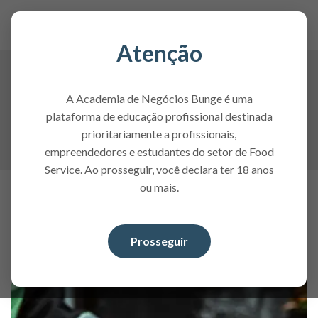
Atenção
Cursos da Academia de Negócios
Bunge Profissional
A Academia de Negócios Bunge é uma
Uma seleção de cursos desenvolvidos para apoiar o
plataforma de educação profissional destinada
crescimento técnico e profissional de quem atua na
prioritariamente a profissionais,
panificação e no food service.
empreendedores e estudantes do setor de Food
Service. Ao prosseguir, você declara ter 18 anos
Conteúdo Desenvolvido por
ou mais.
Especialistas Bunge Profissional
Confira as matérias mais relevantes para se manter
Prosseguir
atualizado