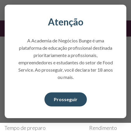
Atenção
Receita
A Academia de Negócios Bunge é uma
Pão Integral com Trigo em Grão -
plataforma de educação profissional destinada
Pães pelo Mundo
prioritariamente a profissionais,
empreendedores e estudantes do setor de Food
O pão integral com trigo em grão é uma opção rústica e
Service. Ao prosseguir, você declara ter 18 anos
nutritiva, com sabor encorpado e textura mais firme.
ou mais.
Os grãos de trigo adicionam mastigabilidade e
enriquecem o miolo. De preparo simples, resulta em
um pão com casca levemente crocante e interior
Prosseguir
consistente, ideal para quem busca uma alternativa
mais natural e completa.
Tempo de preparo
Rendimento