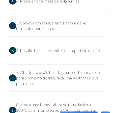
4. Modele no formato de bola ou filão.
4
5. Coloque em assadeiras furadas e deixe
5
fermentar por 2 horas.
6. Polvilhe farinha de centeio na superfície do pão.
6
7. Obs: (para o pão bola, faça um corte em cruz, e
para o formato de filão, faça uma pestana) e leve
7
para assar.
8. Asse a uma temperatura de forno lastro a
200°C ou em forno turbo a 170°C com vapor por
8