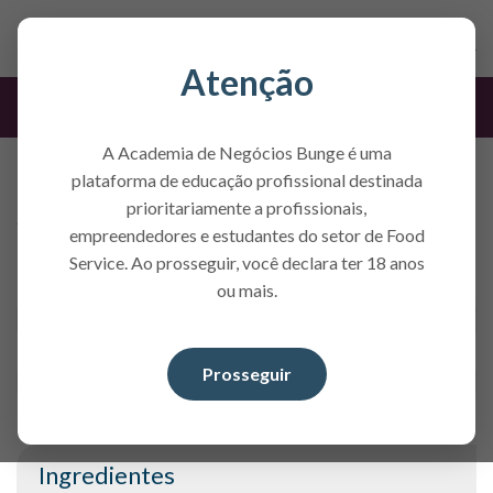
Atenção
Receita
A Academia de Negócios Bunge é uma
Ciabatta
plataforma de educação profissional destinada
prioritariamente a profissionais,
Tempo de preparo
Rendimento
empreendedores e estudantes do setor de Food
240 minutos
8 pães de 200gr cada unidades
Service. Ao prosseguir, você declara ter 18 anos
ou mais.
Baixar receita
Etiqueta nutricional
Prosseguir
Ingredientes