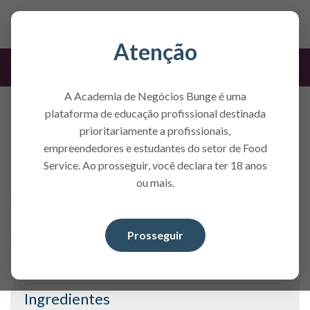
Atenção
Receita
A Academia de Negócios Bunge é uma
Pastel de Feira
plataforma de educação profissional destinada
prioritariamente a profissionais,
Tempo de preparo
Rendimento
empreendedores e estudantes do setor de Food
180 minutos
10 pastéis unidades
Service. Ao prosseguir, você declara ter 18 anos
ou mais.
Baixar receita
Etiqueta nutricional
Prosseguir
Ingredientes