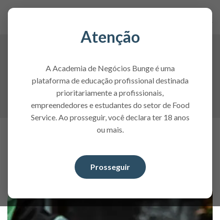
Atenção
Cursos da Academia de Negócios
Bunge Profissional
A Academia de Negócios Bunge é uma
Uma seleção de cursos desenvolvidos para apoiar o
plataforma de educação profissional destinada
crescimento técnico e profissional de quem atua na
prioritariamente a profissionais,
panificação e no food service.
empreendedores e estudantes do setor de Food
Service. Ao prosseguir, você declara ter 18 anos
Conteúdo Desenvolvido por
ou mais.
Especialistas Bunge Profissional
Confira as matérias mais relevantes para se manter
Prosseguir
atualizado